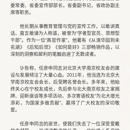
委常委、省委宣传部部长，省委副书记，省政协副主
席等职务。
他长期从事教育管理与党的宣传工作，以敢讲真
话、直言敢谏为人称道，被誉为“学者型官员、思想型
干部”。作为一位“高官作家”，他著有《从清华园到未
名湖》《后知后觉》《如何是好》三部畅销作品，以
深刻的洞察和犀利的笔触启迪了无数读者。
讣告称，任彦申同志对北京大学南京校友会的建
设与发展倾注了大量心血。2011年，他当选为北京大
学南京校友会会长，后受聘名誉会长。多年来，他始
终关心在宁校友成长，先后参与北大南京校友之家揭
牌、迎新座谈等多项活动，多次寄语校友“为北大增光
添彩，为国家多做贡献”，赢得了广大校友的深切敬
爱。
任彦申同志的逝世，使我们失去了一位深受爱戴