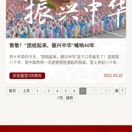
致敬！“团结起来、振兴中华”喊响40年
四十年前的今天，“团结起来，振兴中华”这个口号诞生了！这短短
八个字，是中国男排一次逆转获胜激起的热血，是上世纪八十年代
由北大学子振臂喊出的时代强音，也是北京大学作为思想阵地又一
次历史性表达出的民族精神...
庆祝建党100周年
2021.03.22
...
首页
上页
1
3
4
5
6
7
下页
尾页
第
/7页
跳转