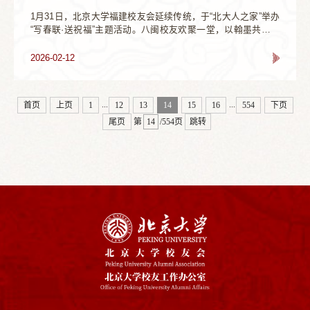
1月31日，北京大学福建校友会延续传统，于“北大人之家”举办
“写春联·送祝福”主题活动。八闽校友欢聚一堂，以翰墨共书愿
景，以情谊同启新章。活动当日，“北大人之家”内暖意融融，墨
香四溢。校友会盛情邀请了在书法界享有盛誉的校友——刘孙
2026-02-12
枝、倪可风、黄声如亲临现场，为校友们挥毫。书法家们凝神
聚气，腕底生风，笔走龙蛇。一幅幅佳作或如万马奔腾，气势
磅礴；或如行云流水，飘逸俊朗。字里行间，不仅是对新春的
...
...
首页
上页
1
12
13
14
15
16
554
下页
祝福，更蕴含着对校友们在新的一年里“...
尾页
第
/554页
跳转