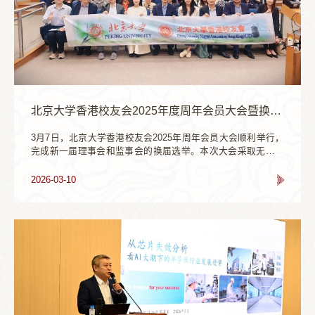
北京大学香港校友会2025年度周年会员大会暨换届选举顺利举行
3月7日，北京大学香港校友会2025年周年会员大会顺利举行，
完成新一届理事会和监事会的换届选举。本次大会采取无记名
投票方式，按照章程规则进行选举。在公平、公正、公开的原
则下，大会选举产生新一届理事会和监事会，刘祖繁当选北京
2026-03-10
大学香港校友会新任会长，高峰当选新任监事长，任期均为三
年。北京大学香港校友会第十八届理事会 会长：刘祖繁理事：
吴源、周建红、德立华、郭俊野、傅刚、李卫锋、雷志斌、陈
琳、邝筱婷、郑颖、吴心竹、...