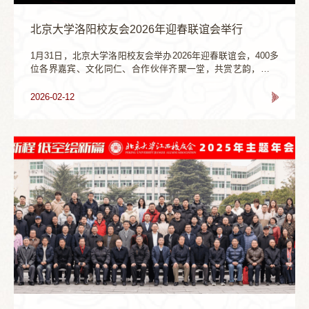
北京大学洛阳校友会2026年迎春联谊会举行
1月31日，北京大学洛阳校友会举办2026年迎春联谊会，400多
位各界嘉宾、文化同仁、合作伙伴齐聚一堂，共赏艺韵，共叙
情谊，共话未来。百余位校友在精彩纷呈的节目与庄重的仪式
中，共同感受中华优秀传统文化的深厚底蕴，凝聚起携手前
2026-02-12
行、共赴新程的奋进力量。北京大学洛阳校友会顾问王碧波在
致辞中祝大家璇玑玉衡、道齐七政。意指像天上的北斗七星、
“璇玑玉衡”‌，“道齐七政”协调日月五行，风调雨顺，诸事和谐称
心。北京大学洛阳校友会对2025年度作出突出贡献的校友进行
表彰。...