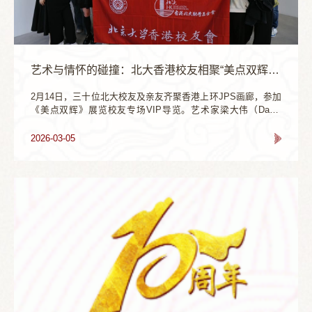
艺术与情怀的碰撞：北大香港校友相聚“美点双辉”展览
2月14日，三十位北大校友及亲友齐聚香港上环JPS画廊，参加
《美点双辉》展览校友专场VIP导览。艺术家梁大伟（David
Leung）亲临现场，以轻松幽默的方式带领大家深入作品，分享
如何将香港经典“饮茶”文化巧妙融入摄影与错觉艺术。竹蒸笼中
2026-03-05
那些“隐藏面孔”不仅激发了寻宝般的观展乐趣，更唤起大家对老
式港味的深厚情怀与集体回忆。现场气氛温馨热烈，校友们在
充满巧思的艺术前驻足交流、合影留念，无论是情侣、朋友还
是带小朋友的家庭，...