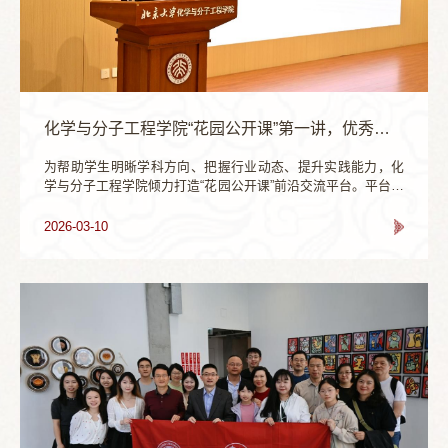
化学与分子工程学院“花园公开课”第一讲，优秀校友讲述AI大潮下的半导体行业发展趋势
为帮助学生明晰学科方向、把握行业动态、提升实践能力，化
学与分子工程学院倾力打造“花园公开课”前沿交流平台。平台特
邀院士专家、杰出校友及行业领军人物与学生面对面交流，旨
在打通学术研究与产业实践的壁垒，助力学生精准把握行业前
2026-03-10
沿趋势，科学规划职业发展路径。3月6日，“花园公开课”第一讲
正式开讲。优秀校友、胜科纳米（苏州）股份有限公司董事长
李晓旻受邀担任首讲嘉宾，以“从芯片失效分析看AI大潮下的半
导体行业发展趋势”...