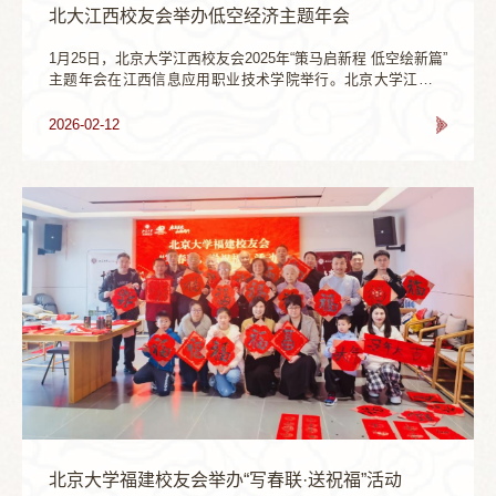
北大江西校友会举办低空经济主题年会
1月25日，北京大学江西校友会2025年“策马启新程 低空绘新篇”
主题年会在江西信息应用职业技术学院举行。北京大学江西校
友会副会长兼秘书长林华主持，来自赣鄱大地各领域的北大校
友齐聚一堂。北京大学江西校友会会长温志海发表致辞并作
2026-02-12
2025年度工作报告。他深情回望了北京大学江西校友会的发展
历程，细数过去一年的耕耘与收获。温志海指出，北京大学江
西校友会自成立以来，在历任会长的引领和全体校友的携手努
力下，已成为凝聚赣鄱北大校友情感、...
北京大学福建校友会举办“写春联·送祝福”活动