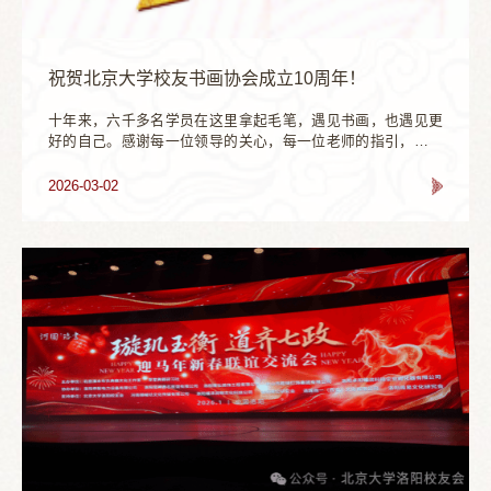
祝贺北京大学校友书画协会成立10周年！
十年来，六千多名学员在这里拿起毛笔，遇见书画，也遇见更
好的自己。感谢每一位领导的关心，每一位老师的指引，每一
位志愿者的付出，每一位学员的同行。下一个十年，愿我们依
然能笔墨相伴，彼此照亮，把这份温暖与热爱，写进未来！
2026-03-02