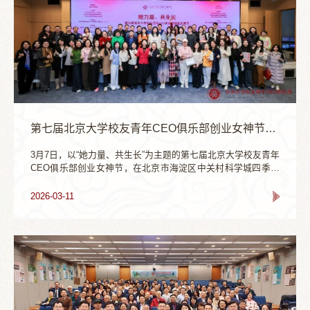
第七届北京大学校友青年CEO俱乐部创业女神节举办
3月7日，以“她力量、共生长”为主题的第七届北京大学校友青年
CEO俱乐部创业女神节，在北京市海淀区中关村科学城四季科
创中心隆重举行。本次活动汇聚二百多名北大女性创业校友、
行业精英，聚焦女性创业者在AI时代与产业升级浪潮中的卓越
2026-03-11
贡献，深挖北大巾帼创业力量，搭建跨界交流、资源互通、携
手成长的平台，共话创业机遇、共破发展难题、共展巾帼风
采。本届活动由北京大学校友会指导，北京大学校友青年CEO
俱乐部、中共北京市海淀区四季青镇委员会、...