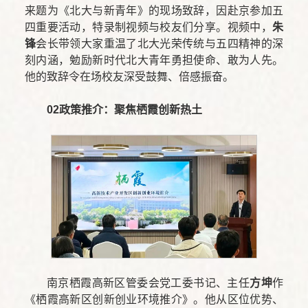
来题为《北大与新青年》的现场致辞，因赴京参加五
四重要活动，特录制视频与校友们分享。视频中，
朱
锋
会长带领大家重温了北大光荣传统与五四精神的深
刻内涵，勉励新时代北大青年勇担使命、敢为人先。
他的致辞令在场校友深受鼓舞、倍感振奋。
02
政策推介：聚焦栖霞创新热土
南京栖霞高新区管委会党工委书记、主任
方坤
作
《栖霞高新区创新创业环境推介》。他从区位优势、