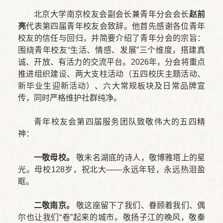
北京大学南京校友会副会长兼青年分会会长
赵前
亮
代表第四届青年校友会致辞。他首先感谢各位青年
校友的信任与回归，并简要介绍了青年分会的宗旨：
围绕青年校友“生活、情感、发展”三个维度，搭建真
诚、开放、有活力的交流平台。2026年，分会将重点
推进组织建设、两大支柱活动（五四校庆主题活动、
新毕业生迎新活动）、六大常规板块及日常品牌宣
传，同时严格维护社群纯净。
青年校友会第四届服务团队致敬伟大的五四精
神：
一敬母校。
敬未名湖底的诗人，敬博雅塔上的星
光。母校128岁，祝北大——永远年轻，永远热泪盈
眶。
二敬南京。
敬这座留下了我们、眷顾着我们、偶
尔也让我们“卷”起来的城市。敬扬子江的晚风，敬秦