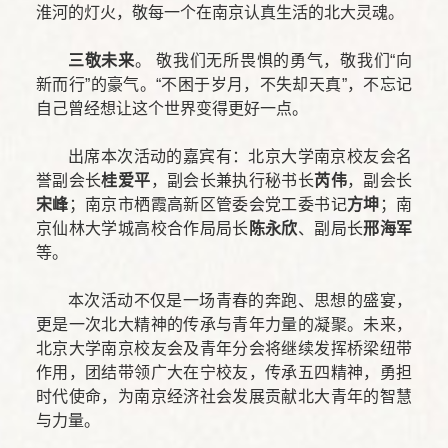
淮河的灯火，敬每一个在南京认真生活的北大灵魂。
三敬未来
。 敬我们无所畏惧的勇气，敬我们“向
新而行”的豪气。“不困于岁月，不失却天真”，不忘记
自己曾经想让这个世界变得更好一点。
出席本次活动的嘉宾有：北京大学南京校友会名
誉副会长
桂爱平
，副会长兼执行秘书长
芮伟
，副会长
宋峰
；南京市栖霞高新区管委会党工委书记
方坤
；南
京仙林大学城高校合作局局长
陈永欣
、副局长
邢海军
等。
本次活动不仅是一场青春的奔跑、思想的盛宴，
更是一次北大精神的传承与青年力量的凝聚。未来，
北京大学南京校友会及青年分会将继续发挥桥梁纽带
作用，团结带领广大在宁校友，传承五四精神，勇担
时代使命，为南京经济社会发展贡献北大青年的智慧
与力量。