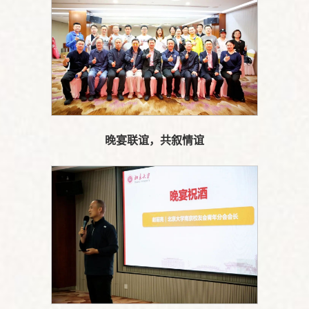
晚宴联谊，共叙情谊