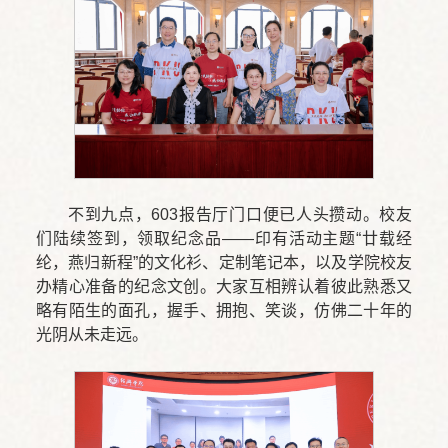
不到九点，603报告厅门口便已人头攒动。校友
们陆续签到，领取纪念品——印有活动主题“廿载经
纶，燕归新程”的文化衫、定制笔记本，以及学院校友
办精心准备的纪念文创。大家互相辨认着彼此熟悉又
略有陌生的面孔，握手、拥抱、笑谈，仿佛二十年的
光阴从未走远。