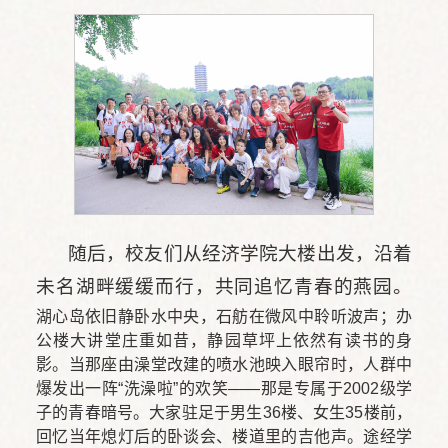
随后，校友们从经济学院大楼出发，沿着
未名湖畔缓缓而行，共同追忆青春的燕园。
湖心岛依旧静卧水中央，石舫在微风中聆听波声；办
公楼大讲堂庄重如昔，静园草坪上依然有读书的身
影。当那座由澡堂改建的喷水池映入眼帘时，人群中
爆发出一阵“洗澡啦”的欢笑——那是专属于2002级学
子的青春暗号。大家驻足于男生36楼、女生35楼前，
回忆当年熄灯后的卧谈会、楼道里的吉他声。途经学