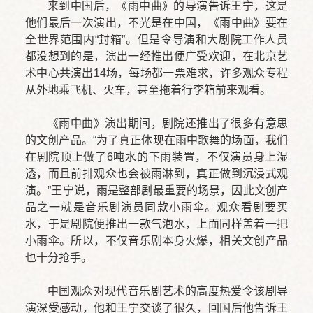
来到中国后，《雨中曲》的导演告诉王宁，这是
他们最后一次演出，不光是在中国，《雨中曲》要在
全世界范围内“封箱”。但是令导演和大剧院工作人员
都没想到的是，演出一经推出便广受欢迎，在北京艺
术中心共演出14场，每场都一票难求，许多观众专程
从外地乘飞机、火车，甚至拖着行李箱前来观看。
《雨中曲》演出期间，剧院还推出了很多有意思
的文创产品。“为了真正体现在雨中歌舞的场面，我们
在剧院顶上做了6吨水的下雨装置，不仅演员身上湿
透，而且前排观众也会被雨淋到，真正做到沉浸式观
演。”王宁说，雨是整部剧最重要的场景，因此文创产
品之一就是音乐剧演员同款小雨伞。观众看剧要买
水，于是剧院便推出一款气泡水，上面同样盖着一把
小雨伞。所以，不仅音乐剧本身火爆，相关文创产品
也十分抢手。
中国观众对现代音乐剧艺术的高度热爱令该剧导
演深受感动，他和王宁交谈了很久，回国后他告诉王