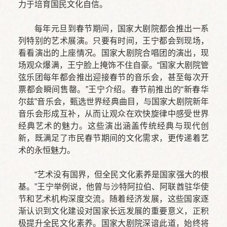
力于培育国民文化自信。
每年元旦到春节期间，国家大剧院都会推出一系
列特别的艺术展演。只要有时间，王宁都会到现场，
看看演出的上座情况。国家大剧院合唱团的演出，现
场观众爆满，王宁脸上掩饰不住自豪。“国家大剧院管
弦乐团每年都会推出迎接春节的音乐会，甚至每次开
票都会瞬间售罄。”王宁介绍。春节前推出的“新春华
尔兹”音乐会，甄选世界经典曲目，与国家大剧院新年
音乐会形成互补，从而让观众在欢快旋律中感受世界
经典艺术的魅力。这些演出涵盖传统经典与现代创
新，既满足了市民春节期间的文化需求，更传递着艺
术的永恒魅力。
“艺术没有国界，但全民文化素养是国家强大的根
基。”王宁举例说，他曾与沙特阿拉伯、阿联酋驻华使
节和艺术机构深度交流。随着经济发展，这些国家逐
渐认识到文化建设对国家长远发展的重要意义，正积
极提升全民文化素养。国家大剧院深谙此道，始终将