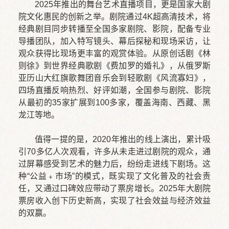
2025年推出的舞台艺术直播项目，更是国家大剧
院文化惠民的创新之举。剧院通过4K超高清技术，将
经典剧目同步转播至全国多家剧院、影院，配备专业
导播团队，加入特写镜头、幕后探秘和现场采访，让
观众获得比现场更丰富的观赏体验。从原创话剧《林
则徐》到世界经典歌剧《费加罗的婚礼》，从俄罗斯
亚历山大红旗歌舞团音乐会到轻歌剧《风流寡妇》，
四场直播反响热烈、好评如潮，全国参与剧院、影院
从最初的35家扩展到100多家，覆盖海南、西藏、黑
龙江等地。
值得一提的是，2020年推出的线上演出，累计吸
引70多亿人次观看，许多从未走进过剧院的观众，通
过屏幕感受到艺术的魅力后，纷纷走进线下剧场。这
种“公益﹢市场”的模式，既实现了文化普及的社会责
任，又通过口碑效应带动了票房增长。2025年大剧院
票房收入创下历史新高，实现了社会效益与经济效益
的双赢。