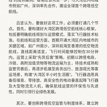
线”的成熟案例。香港应该先走一步，与大湾区内地城
市例如广州、深圳率先合作，建设全球首个跨境低空
航线。
吕坚认为，要做好这项工作，必须要打通几个节
点。首先，要构建好大湾区跨境低空航线核心框架，
包括要明确航线规划与运营模式、落实飞行器技术标
准。在航线和运营方面，首期开通大湾区内地城市的
关键区域，如广州南沙、深圳前海至香港的低空物流
航线，直线距离适宜，飞行时间能够控制在30分钟
内。运营上采取“先货后客”策略，初期以跨境电商、
冷链、高附加值货物等物流运输为主，待技术成熟和
监管完善后，再逐步拓展至商务出行、旅游观光等客
运场景，构建“大湾区半小时生活圈”。飞行器选用具
备低噪音、零排放、高安全性的电动垂直起降飞行器
及大型物流无人机，确保航线运营的环保性与先进
性，同时引领行业绿色发展。
其次，要创新跨境低空监管与制度体系，建立跨