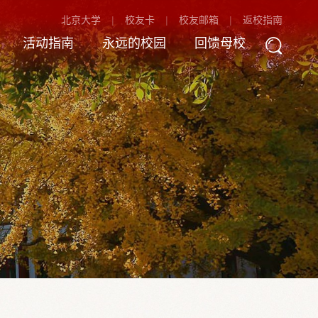
北京大学
校友卡
校友邮箱
返校指南
活动指南
永远的校园
回馈母校