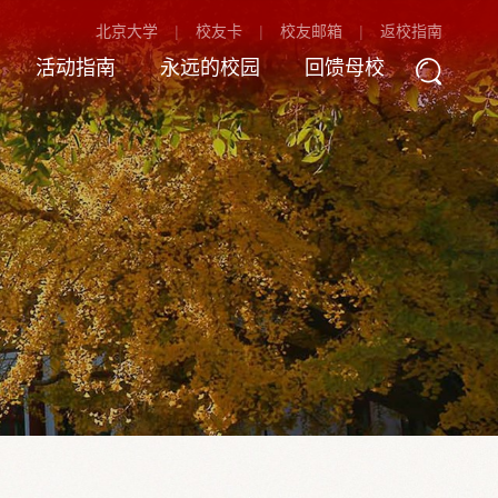
北京大学
校友卡
校友邮箱
返校指南
活动指南
永远的校园
回馈母校