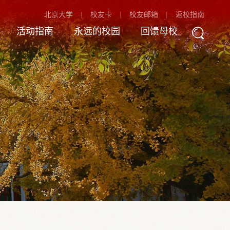
北京大学
校友卡
校友邮箱
返校指南
活动指南
永远的校园
回馈母校