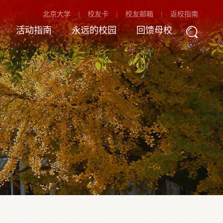
北京大学
校友卡
校友邮箱
返校指南
活动指南
永远的校园
回馈母校