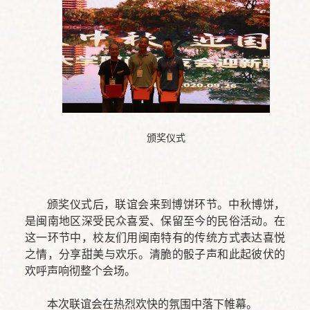
颁奖仪式
颁奖仪式后，联谊会来到博饼环节。中秋博饼，
是闽南地区深受民众喜爱、保留至今的民俗活动。在
这一环节中，校友们用闽南特有的传统方式表达喜悦
之情，分享甜美与欢乐。清脆的骰子声和此起彼伏的
欢呼声响彻整个会场。
本次联谊会在热烈欢快的氛围中落下帷幕。