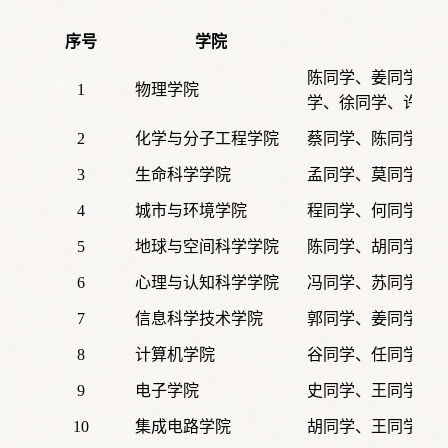
序号
学院
陈同学、姜同学、
1
物理学院
学、徐同学、许同
2
化学与分子工程学院
蔡同学、陈同学、
3
生命科学学院
孟同学、莫同学、
4
城市与环境学院
程同学、何同学、
5
地球与空间科学学院
陈同学、胡同学、
6
心理与认知科学学院
冯同学、苏同学、
7
信息科学技术学院
郭同学、姜同学、
8
计算机学院
谷同学、任同学、
9
电子学院
史同学、王同学、
10
集成电路学院
胡同学、王同学、