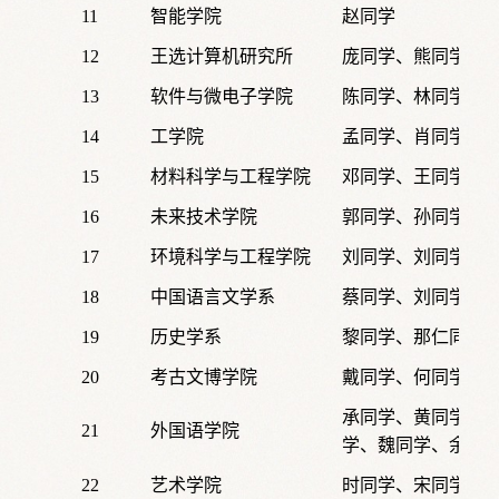
11
智能学院
赵同学
12
王选计算机研究所
庞同学、熊同学、
13
软件与微电子学院
陈同学、林同学、
14
工学院
孟同学、肖同学、
15
材料科学与工程学院
邓同学、王同学
16
未来技术学院
郭同学、孙同学
17
环境科学与工程学院
刘同学、刘同学、
18
中国语言文学系
蔡同学、刘同学、
19
历史学系
黎同学、那仁同学
20
考古文博学院
戴同学、何同学、
承同学
、黄同学、
21
外国语学院
学、魏同学、余同
22
艺术学院
时同学、宋同学、