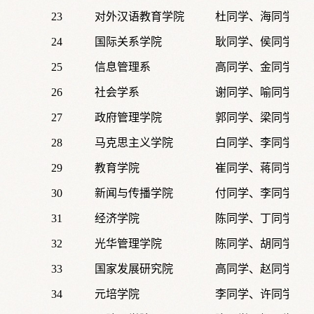
23
对外汉语教育学院
杜同学、海同学
24
国际关系学院
耿同学、侯同学、
25
信息管理系
高同学、金同学、
26
社会学系
谢同学、喻同学、
27
政府管理学院
郭同学、梁同学、
28
马克思主义学院
白同学、李同学、
29
教育学院
崔同学、蒋同学、
30
新闻与传播学院
付同学、李同学、
31
经济学院
陈同学、丁同学、
32
光华管理学院
陈同学、胡同学、
33
国家发展研究院
高同学、赵同学
34
元培学院
李同学、许同学