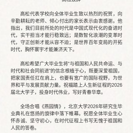
高松代表学校向全体毕业生致以热烈的祝贺，向
辛勤耕耘的老师、倾心付出的家长表示由衷感谢。他
指出，我们目前所处的时代是中国式现代化的奋进时
代，实干担当才能行稳致远；是数智化浪潮的变革时
代，守正创新才能从容不迫；是世界百年变局的开拓
时代，胸怀寰宇才能兼济天下。
高松希望广大毕业生将“与祖国和人民共命运、与
时代和社会同前进”的信念根植于心，既要深爱祖国，
把家国责任扛在肩上，也要有宽广的国际视野，为世
界和平与发展贡献力量。祝福踏上人生新征程的2026
届北大学子，投身时代伟业，写好青春华章。
全场合唱《燕园情》，北京大学2026年研究生毕
业典礼在悠扬的旋律中落下帷幕。祝愿全体毕业生心
怀赤诚、坚守初心，在时代征程上书写无愧于祖国和
人民的答卷。