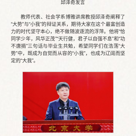
邱泽奇发言
教师代表、社会学系博雅讲席教授邱泽奇阐释了
“大势”与“小我”的辩证关系，期待大家在这个最富创造
力的时代坚守本心，绝不做随波逐流的浮萍。他将“恰
同学少年，风华正茂”“天行健，君子以自强不息”和“功
不唐捐”三句话与毕业生共勉，希望同学们在浩荡“大
势”中，既成为自觉而从容的“小我”，也成为辽阔而坚
定的“大我”。