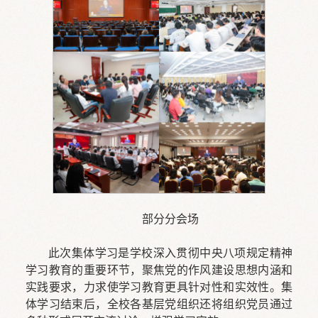
部分分会场
此次集体学习是学校深入贯彻中央八项规定精神
学习教育的重要环节，聚焦党的作风建设思想内涵和
实践要求，力求使学习教育更具针对性和实效性。集
体学习结束后，全校各基层党组织还将组织党员通过