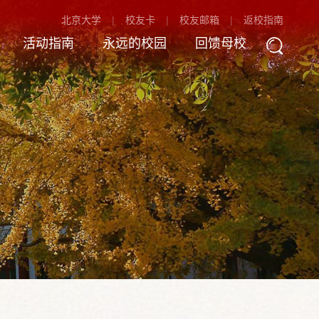
北京大学
校友卡
校友邮箱
返校指南
活动指南
永远的校园
回馈母校