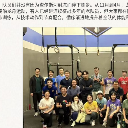
，队员们并没有因为查尔斯河封冻而停下脚步。从11月到4月，龙
接触龙舟运动，有人已经是连续征战多年的老队员，但大家都在
肺训练，从技术动作到节奏配合，循序渐进地提升着全队的体能