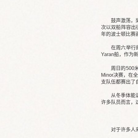
鼓声激荡，桨
次以双船阵容出征
年的波士顿比赛
在周六举行的
Yaran船，作
周日的500
Minor决赛，在
支队伍都赛出了
从冬季体能
许多队员而言，
对于许多人