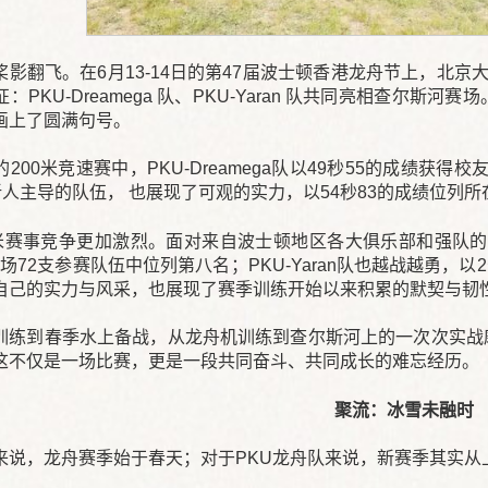
影翻飞。在6月13-14日的第47届波士顿香港龙舟节上，北京
：PKU-Dreamega 队、PKU-Yaran 队共同亮相查尔
画上了圆满句号。
200米竞速赛中，PKU-Dreamega队以49秒55的成绩获
为新人主导的队伍， 也展现了可观的实力，以54秒83的成绩位列
米赛事竞争更加激烈。面对来自波士顿地区各大俱乐部和强队的挑战，
全场72支参赛队伍中位列第八名；PKU-Yaran队也越战越勇，以2
自己的实力与风采，也展现了赛季训练开始以来积累的默契与韧
训练到春季水上备战，从龙舟机训练到查尔斯河上的一次次实战
这不仅是一场比赛，更是一段共同奋斗、共同成长的难忘经历。
聚流：冰雪未融时
来说，龙舟赛季始于春天；对于PKU龙舟队来说，新赛季其实从