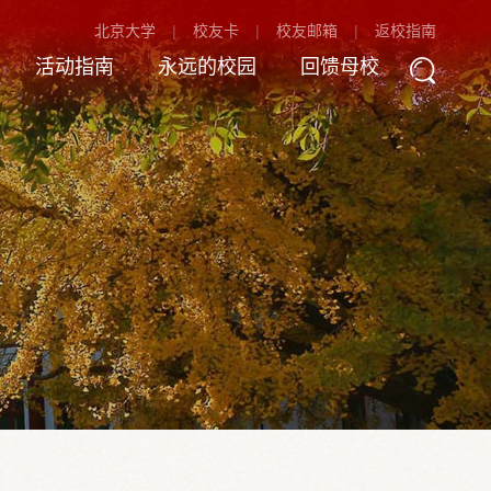
北京大学
校友卡
校友邮箱
返校指南
活动指南
永远的校园
回馈母校