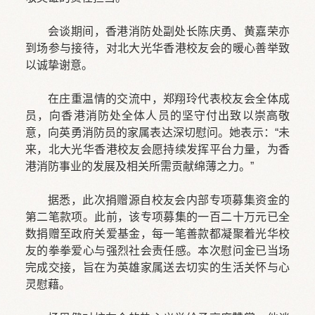
会谈期间，香港消防处副处长陈庆勇、黄嘉荣亦
到场参与接待，对北大光华香港校友会的暖心善举致
以诚挚谢意。
在庄重温情的交流中，郑翔玲代表校友会全体成
员，向香港消防处全体人员的坚守付出致以崇高敬
意，向英勇消防员的家属表达深切慰问。她表示：“未
来，北大光华香港校友会愿持续发挥平台力量，为香
港消防事业的发展及相关所需贡献绵薄之力。”
据悉，此次捐赠源自校友会内部专项募集资金的
第二笔款项。此前，该专项募集的一百二十万元已全
数捐赠至政府关爱基金，每一笔善款都凝聚着光华校
友的拳拳爱心与强烈社会责任感。本次慰问金已当场
完成交接，旨在为英雄家属送去切实的生活关怀与心
灵慰藉。