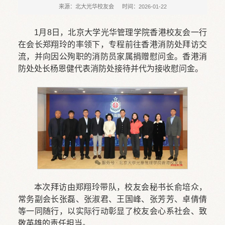
来源：北大光华校友会
时间：2026-01-22
1月8日，北京大学光华管理学院香港校友会一行
在会长郑翔玲的率领下，专程前往香港消防处拜访交
流，并向因公殉职的消防员家属捐赠慰问金。香港消
防处处长杨恩健代表消防处接待并代为接收慰问金。
本次拜访由郑翔玲带队，校友会秘书长俞培众，
常务副会长张磊、张淑君、王国峰、张芳芳、卓倩倩
等一同随行，以实际行动彰显了校友会心系社会、致
敬英雄的责任担当。