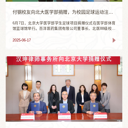
上，共有8名2005级校友得到聘任，分别为丁蓓（上海交通大学
念陈列室的长期运行与升级改造，更好打造弘扬科学家精神的
教授）、马健（安徽六国化工股份有限公司总经理）、陶治源
重要基地；支持王选所教学科研条件改善与创新平台建设，提
（蔚来汽车供应链战略可持续负责人）、谢星（深圳市速腾聚
升科研创新能力；加强王选精神的宣传弘扬工作，激励更多青
付钢校友向北大医学部捐赠，为校园足球运动注入新动力
创科技有限公司规划部负责人）、曹争（欢乐童年集团业务线
年科技人才投身科技创新事业。刘振飞校友是王选计算机研究
总监）、贾佳（波士顿咨询董事经理）、张嘉迪（巴斯夫环境
所1993级硕士、王选院士的学生。他表示，在师从王选老师学
6月7日，北京大学医学部学生足球项目捐赠仪式在医学部体育
催化剂研发与应用亚太区总监）、钱琪（康诺亚生物高级研发
习和研发的过程中，深切感受到王选老师勇于创新的拼搏精神
馆篮球馆举行。百洋医药集团有限公司董事长、北医88级校友
总监）。陈继涛向到场的校友们颁发了聘书。聘任仪式结束
和振兴中华的爱国豪情，以及对年轻人发自内心的爱护与鼓
付钢，北京大学医学部副主任、北医校友会副会长肖渊，医学
后，校友们纷纷来到捐赠墙前，在捐赠墙上亲手留下铭牌，以
励。希望“王选精神弘扬计划”的设立，能够激励和带动更多的当
部党委副书记、纪委书记王军为，校友办暨基金办主任孙莉
2025-06-17
影像定格这份珍贵的回忆。这一块块闪耀的铭牌是北大化学人
代青年，勇担使命、奋力攀登，将王选精神发扬光大。北京大
莉，团委书记、两办副主任陈磊和20多位校友代表、医学部足
心系学院发展的缩影，它们将激励北大的新苗在这里茁壮成
学王选计算机研究所教授、王选夫人陈堃銶先生代表北京大学
球协会的同学们参加了捐赠仪式。捐赠仪式现场付钢在致辞中
长，将北大化学的精神代代相传。参观留念中午，校友们参观
教育基金会、王选计算机研究所向刘振飞校友颁发感谢状，感
回顾了在北医的求学时光。他表示，母校是温暖的家园，是他
了燕园和化学学院的建设新貌，在学院院史馆、院士墙、校友
谢刘振飞校友对学校和研究所发展的大力支持。未来，王选计
强大的后盾。通过回忆自己的创业历程，他提出“求学阶段见自
之家中感受了学院深厚的历史底蕴与蓬勃的发展活力。下午，
算机研究所将以“王选精神弘扬计划”为依托，进一步加强王选纪
己，打工阶段见天地，创业阶段见众生”的成长哲学，建议医学
校友们在座谈中进行了深入交流，介绍了各自的发展近况。为
念陈列室的高质量建设，打造科学家精神传播的新平台；服务
生要培养临床思维、拓展产业视野。他特别强调体育精神对医
了再现化学之美，唤起同学们对化学的最初印象，学院进行了
国家战略需求，聚焦传媒科技领域和人工智能应用中的原创性
学生综合素质培养的重要意义，表示将持续关注和支持母校体
科普实验展示，许多“化二代”们也被化学的魅力深深吸引，在一
突破和前沿技术发展；深化产学研合作，推动科技成果转化；
育健康事业发展。肖渊代表医学部感谢付钢校友对母校人才培
双双充满好奇的眼睛里，崇尚科学，探索未知的种子或许已经
培养具有国际竞争力的创新人才，取得更多创新成果，为学校
养、科技创新、成果转化等方面的支持和贡献。他指出，近年
种下，将在未来绽放新芽。二十载光阴流转，初心依旧如初
“双一流”建设和实现我国高科技自立自强做出新的更大贡献。
来，北大医学在高质量发展的征程上大步向前，硕果累累，这
见。从燕园的朗朗书声到四方天地的砥砺前行，北大化学人始
些都与校友们的支持密不可分。此次捐赠不仅为北大医学部的
终以智慧与热忱书写着人生的华章。今日重聚，是旧梦重温，
校园足球运动注入了新动力，更激励着北医莘莘学子践行医学
更是新程序章。愿北大化学人如元素般独特闪耀，似分子般紧
生誓言，“用自身的健康守护民众的健康”，全面成长成才。学生
密联结，带着化院的精神基因，在各自领域“反应”出精彩，让北
足球协会代表侯振宸代表全体足协同学向付钢校友及母校师长
大化学的旗帜在一代代化学人手中永续传承！
的支持与关怀致以感谢。他表示，全体足协成员将把在足球运
动中培养的团队协作与拼搏精神融入未来的医学事业，以实际