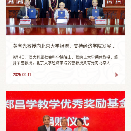
年，北京大学愿与TCC集团一道，落实两国领导人重要共识，
深化人文交流、促进文明互鉴，为推动中泰命运共同体建设作
出更大贡献。苏华荣表示，身为泰国华裔，始终铭记父辈与北
大的渊源。北京大学在中泰文化交流和教育合作领域发挥着积
极作用，希望未来能延续苏氏家族与北大的深厚情谊，助力推
动中泰友好交流与合作。苏华荣和教育基金会秘书长李宇宁代
表双方签署捐赠协议并递送捐赠支票牌。何光彩代表学校向苏
华荣颁授北京大学杰出教育贡献奖。学校相关职能部门负责人
参加捐赠仪式。
黄有光教授向北京大学捐赠，支持经济学院发展建设
9月4日，澳大利亚社会科学院院士、蒙纳士大学荣休教授、终
身荣誉教授，北京大学经济学院名誉教授黄有光向北京大学捐
赠，支持学校及学院人才培养、教学科研和发展建设。校党委
书记何光彩，副校长董志勇，教育基金会秘书长李宇宁、副秘
2025-09-11
书长王勇，经济学院院长张辉、党委书记崔建华、院长助理吴
泽南等出席捐赠仪式。仪式由副院长锁凌燕主持。何光彩对黄
有光的慷慨捐赠表示感谢。他指出，此次捐赠体现出黄有光对
经济学教育事业的热...