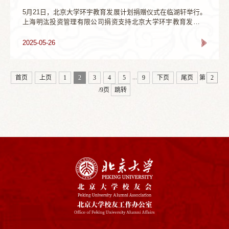
5月21日，北京大学环宇教育发展计划捐赠仪式在临湖轩举行。
上海明汯投资管理有限公司捐资支持北京大学环宇教育发展计
划，促进北大人才培养工作，助力北大教育事业发展。捐赠仪
式之前，北京大学党委书记何光彩会见了明汯投资合伙人、玖
2025-05-26
思科技创始人解环宇校友一行。教育基金会秘书长李宇宁主持
仪式。捐赠仪式上，北京大学副校长、教务长、教育基金会副
理事长王博对解环宇和明汯投资对北大的支持表示感谢。他指
...
首页
上页
1
2
3
4
5
9
下页
尾页
第
出，北大秉承“在成...
/9页
跳转