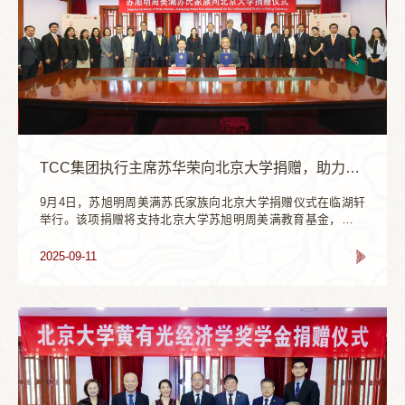
TCC集团执行主席苏华荣向北京大学捐赠，助力中泰友好发展
9月4日，苏旭明周美满苏氏家族向北京大学捐赠仪式在临湖轩
举行。该项捐赠将支持北京大学苏旭明周美满教育基金，助力
学校教育事业发展和中泰文化教育领域交流合作，推动中泰友
好关系发展。捐赠仪式现场泰国TCC集团董事局执行主席、泰
2025-09-11
碧（大众）有限公司集团首席执行官、苏旭明周美满之子苏华
荣及夫人田明明，TCC集团顾问傅增有，泰王国驻华大使馆公
使衔参赞梁益祥，泰国中华总商会副主席、億加億集团董事长
刘秉青，泰碧（大众）有限公司执行副总裁林碧琪，北京大学
党委书记何光彩，副校长、教育基金会副理事长王博等共同出
席。何光彩感谢苏旭明周美满苏氏家族长期关心支持北大，对
苏华荣的民族认同与家族传承表示钦佩，并高度肯定TCC集团
为中泰友好关系作出的贡献。他指出，今年是中泰建交50周