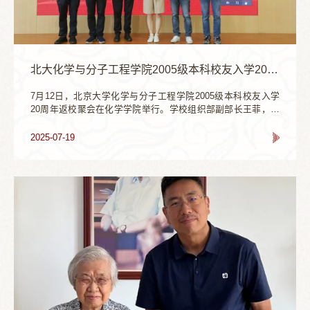
经历，尤其表达了对自己的恩师沈同先生、陈阅增先生等人的
思念与敬意；继而与大家分享了自己参与清华生物系复建的经
历与感悟，更加坚定了自己的教书育人之路。而这些也成就了
郑昌学校友的捐赠初心与行动决心。郑老师的深情讲述不时引
得在场师生的阵阵掌声。仪式最后，郑昌学、李宇宁、陈雪梅
分别代表捐赠人、教育基金会、生命科学学院，三方现场签署
北大化学与分子工程学院2005级本科校友入学20周年返校聚会暨捐赠揭牌仪式举办
了新一轮捐赠协议，持续为北大生科的教学工作注入强劲动
力。
7月12日，北京大学化学与分子工程学院2005级本科校友入学
20周年返校聚会在化学学院举行。学校组织部副部长王菲，学
院副院长陈继涛，授课教师李娜、黄建滨出席活动。活动由
2005级马健校友主持。马健主持陈继涛对校友们的到来表示了
2025-07-19
热烈的欢迎。他围绕发展历史、学生培养、科学研究、成果转
化、校友工作等方面报告了学院近年来的发展成果与建设进
展，并向校友们对学院发展的助力表达了衷心的感谢。陈继涛
表示，学院见证了大家的成长，是大家永远的家园，期待与各
位校友携手同行，共谋发展。陈继涛作发展报告李娜回顾了二
十年前与同学们在燕园度过的难忘时光，为大家如今取得的成
就感到骄傲和自豪，她表示北大给予了同学们自由的发展空
间，期待同学们都能在自己的道路上顺利发展。看着同学们朝
气蓬勃的精神风貌，她祝愿同学们身体健康，生活幸福，常回
来看看。黄建滨回顾了与同学们相处的欢乐时光，与同学们交
流了二十年间发生的故事，将场内的气氛瞬间点燃。看着曾经
的青葱少年如今在各个领域发光发热，他叮嘱同学们带着北大
化学人的风格奋斗拼搏，同时也要静下心来热爱生活，关注生