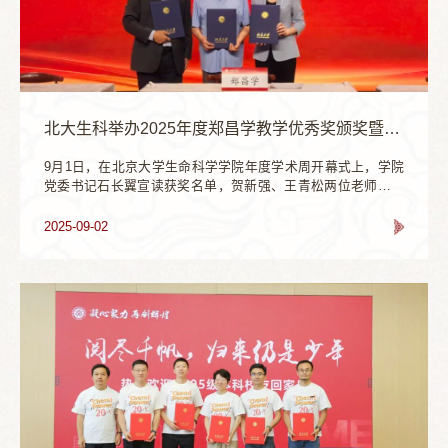
北大生科举办2025年度郑昌学教学优秀奖颁奖暨新捐赠仪式
9月1日，在北京大学生命科学学院年度学术周开幕式上，学院
党委书记石长翼宣读获奖名单，贺新强、王青松两位老师正式
获颁北大生科2025年度郑昌学教学优秀奖。奖项发起人郑昌
学、北京大学教育基金会秘书长李宇宁、北京大学生命科学学
2025-09-02
院院长陈雪梅等嘉宾出席本次仪式。学院党委书记石长翼揭晓
获奖名单该奖项由学院1956本校友郑昌学教授于2011年底捐资
设立，2013年启评，主要用于奖励北京大学生命科学学院在教
学方面成绩优秀的教师。本次获奖的两名老师，都是经过学院
教代会推荐提名，院党政联席会议审核确认，最终确定的。本
次获奖的两位老师凭借其数十年的教学贡献和广受好评的课程
设计而深得师生爱戴。作为由北大生科校友捐赠的用于奖励教
学的重要奖项之一，郑昌学教学优秀奖自2013年至今，先后奖
励学院在教学工作中有突出表现的教师已达24人。2025年度颁
奖现场在颁奖仪式现场，已经88岁高龄的奖项发起人郑昌学校
友作了热情洋溢的发言，他深情回顾了自己在北大生科的求学