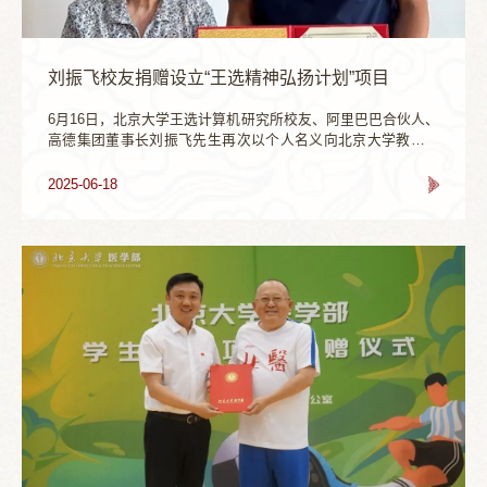
活中的点滴美好，并祝愿大家生活幸福，发展顺利。校友代表
向三位老师献花，表达了同学们对师恩的铭记和感激。李娜发
言黄建滨发言校友代表向老师献花在孟令辰校友制作的视频
中，校友们再次见到了熟悉的老师和同窗。裴坚、张莉、曲
刘振飞校友捐赠设立“王选精神弘扬计划”项目
鹏、颜宁、谢黎明、郑捷、汪灿等老师通过视频表达了自己的
回忆和祝福，未能到场的校友也在视频中介绍了自己的生活近
6月16日，北京大学王选计算机研究所校友、阿里巴巴合伙人、
况。在略显模糊却依旧鲜活的光影里，看着远去的校园生活中
高德集团董事长刘振飞先生再次以个人名义向北京大学教育基
青涩的面庞，时空的距离被共同的回忆打破，校友们时而欢
金会将进行捐赠。此次捐赠人民币2000万元，设立“王选精神弘
笑，时而凝神，激动的心情溢于言表。汪骋校友代表2005级同
扬计划”项目。这是继此前多次捐资支持“王选青年学者奖励基
2025-06-18
学致辞，表达了团聚的喜悦心情和对学院与老师的感激。二十
金”后，刘振飞校友对母校的又一次特别回馈，彰显了北大人饮
年来同学们在各自的领域担当重任，依旧不变的是北大的精神
水思源、回馈母校的学子情怀。陈堃銶教授向刘振飞校友颁发
印记和同学间的深切情谊。他表示北大始终是同学们的心灵支
感谢状王选院士作为汉字信息处理与激光照排技术的创始人，
点，是同学们相互联结的纽带，并祝愿同学们身体健康，事业
其开创性成果不仅实现了我国印刷出版业“告别铅与火、迎来光
顺利，祝愿北大蓬勃发展，熠熠生辉。贾佳校友通过线上的方
与电”的历史性跨越，更树立了科研成果转化和创新驱动发展的
式代表不能到现场的校友表达了对学院培养的感激，她表示北
典范。他用毕生经历铸就的“百折不挠的奉献精神、永不止步的
大完善的育人模式让自己受益颇深，自己的每个人生阶段都离
创新精神、细致踏实的工匠精神、顶天立地的开拓精神、协作
不开同学的陪伴和帮助，期待与同学们常聚。汪骋发言贾佳发
攻关的团队精神、甘为人梯的大师精神、淡泊名利的大家精神
言为了支持学院发展建设，此前2005级校友共筹款约60万元。
和挑战生命的超凡精神”，形成了“王选精神”的丰富内涵，也是
返校活动中，陈继涛和李子龙校友共同为本次捐赠命名的实验
新时代科学家精神的生动诠释。北京大学王选计算机研究所作
室揭牌，“分子翩跹，簇聚领舞”的寄语将陪伴化院学子学习科
为王选精神的传承和发扬者，长期致力于计算机科学技术的前
研，探索化学之美。实验室揭牌为了更好服务学院人才培养，
沿研究和高水平人才培养，在中文信息处理、人工智能、大数
化学学院从2025年起将聘任毕业校友作为学生职业生涯导师，
据等多个领域取得重要成果，持续推动我国信息技术产业创新
期待其为学生的生涯规划提供更多指导和帮助。在本次大会
发展。此次设立的“王选精神弘扬计划”，将重点用于保障王选纪