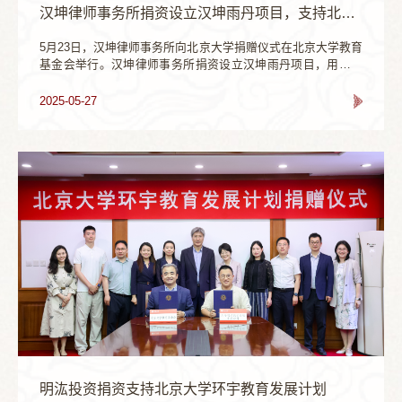
行动回馈这份温暖关怀。肖渊代表学校向付钢校友颁发捐赠证
汉坤律师事务所捐资设立汉坤雨丹项目，支持北大数学科学学院发展
书，王军为代表学校向付钢校友颁发“名誉校友指导教师”聘书，
学生足球协会向付钢校友赠送纪念球衣。活动现场还设置了别
5月23日，汉坤律师事务所向北京大学捐赠仪式在北京大学教育
具意义的签名环节，全体嘉宾在纪念足球上留下签名与祝福，
基金会举行。汉坤律师事务所捐资设立汉坤雨丹项目，用于支
让纪念足球成为北医足球精神的传承载体，激励一代代学子在
持汉坤雨丹奖学金和奖教金，助力北大数学科学学院教育事业
绿茵场上奋勇拼搏，在医学道路上砥砺前行。肖渊向付钢校友
的发展，促进其教学科研和人才培养工作。汉坤律师事务所创
2025-05-27
颁发捐赠证书王军为向付钢校友颁发“名誉校友指导教师”聘书
始合伙人李朝应校友、合伙人杨莹校友、首席市场官何佳伟，
北京大学副校长、教务长、教育基金会副理事长王博，关工委
常务副主任、数学科学学院原党委副书记孙丽，数学科学学院
院长陈大岳、党委副...
明汯投资捐资支持北京大学环宇教育发展计划